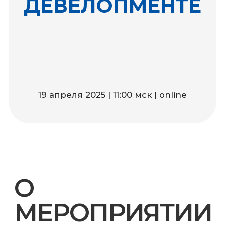
19 апреля 2025 | 11:00 мск | online
О
МЕРОПРИЯТИИ
BIM Просвет
– митап, подобный
AU и BIM-форуму, отличающийся
тем, что все спикеры выступают с
докладами на одну и ту же тему.
Спикеры - компании и
разработчики продуктов,
рассказывают о своём взгляде на
конкретный процесс, его
проблемы и свои решения.