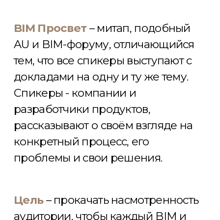
Цель
– прокачать насмотренность
аудитории, чтобы каждый BIM и
проектировщик, имел в своём
багаже знаний широкий выбор
готовых решений типовых
проблем BIM-проектирования и,
чтобы в дальнейшем он мог
применять в своей работе эти же
решения или придумать своё, взяв
от каждого подхода самое лучшее.
BIM Просвет не заканчивается
вместе с окончанием встречи.
Смотрите
записи
,
смотрите
доску
,
читайте статьи, пишите спикерам
в личку и устраивайте встречи по