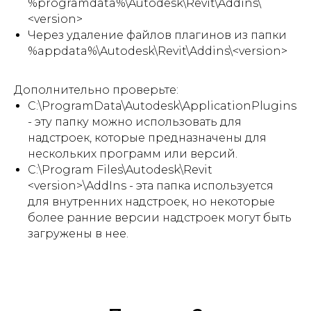
%programdata%\Autodesk\Revit\Addins\
<version>
Через удаление файлов плагинов из папки
%appdata%\Autodesk\Revit\Addins\<version>
Дополнительно проверьте:
C:\ProgramData\Autodesk\ApplicationPlugins
- эту папку можно использовать для
надстроек, которые предназначены для
нескольких программ или версий.
C:\Program Files\Autodesk\Revit
<version>\AddIns - эта папка используется
для внутренних надстроек, но некоторые
более ранние версии надстроек могут быть
загружены в нее.